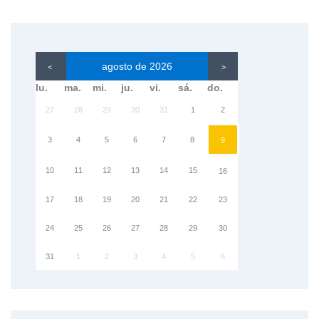
agosto de 2026
<
>
lu.
ma.
mi.
ju.
vi.
sá.
do.
27
28
29
30
31
1
2
3
4
5
6
7
8
9
10
11
12
13
14
15
16
17
18
19
20
21
22
23
24
25
26
27
28
29
30
31
1
2
3
4
5
6