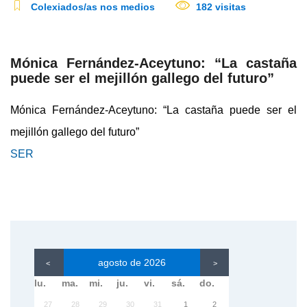
Colexiados/as nos medios
182 visitas
Mónica Fernández-Aceytuno: “La castaña
puede ser el mejillón gallego del futuro”
Mónica Fernández-Aceytuno: “La castaña puede ser el
mejillón gallego del futuro”
SER
agosto de 2026
<
>
lu.
ma.
mi.
ju.
vi.
sá.
do.
27
28
29
30
31
1
2