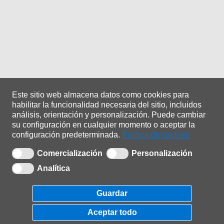
Este sitio web almacena datos como cookies para
habilitar la funcionalidad necesaria del sitio, incluidos
análisis, orientación y personalización.
Puede cambiar
su configuración en cualquier momento o aceptar la
configuración predeterminada.
Política de cookies
Comercialización
Personalización
Analítica
Copyright © 2021 |
ADA Sistemas
| 0.1.0.25
Guardar
Política de privacidade
|
Política de cookies
Aceptar todo