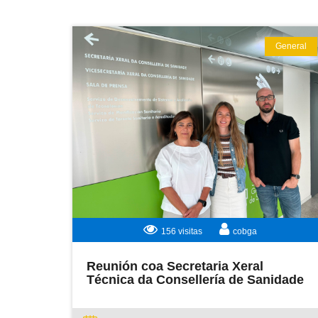
General
LEER MÁS
156 visitas
cobga
Reunión coa Secretaria Xeral
Técnica da Consellería de Sanidade