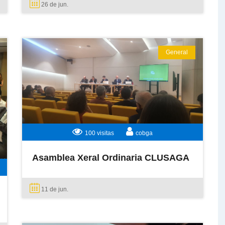
26 de
jun.
General
LEER MÁS
100 visitas
cobga
Asamblea Xeral Ordinaria CLUSAGA
11 de
jun.