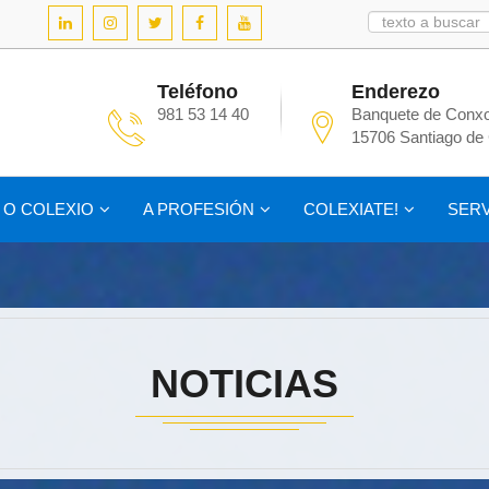
Teléfono
Enderezo
981 53 14 40
Banquete de Conxo
15706 Santiago de
O COLEXIO
A PROFESIÓN
COLEXIATE!
SERV
NOTICIAS