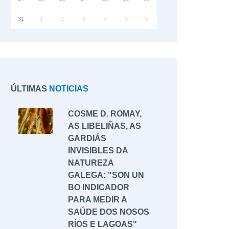
31
1
2
3
4
5
6
ÚLTIMAS
NOTICIAS
COSME D. ROMAY,
AS LIBELIÑAS, AS
GARDIÁS
INVISIBLES DA
NATUREZA
GALEGA: "SON UN
BO INDICADOR
PARA MEDIR A
SAÚDE DOS NOSOS
RÍOS E LAGOAS"