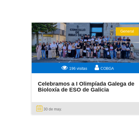
General
LEER MÁS
196 visitas
COBGA
Celebramos a I Olimpíada Galega de
Bioloxía de ESO de Galicia
30 de
may.