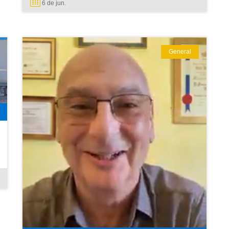
6 de
jun.
General
LEER MÁS