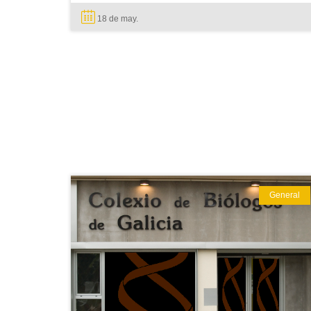
18 de
may.
General
LEER MÁS