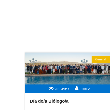
General
LEER MÁS
201 visitas
COBGA
Día do/a Biólogo/a