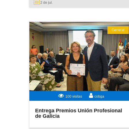
2 de
jul.
General
LEER MÁS
100 visitas
cobga
Entrega Premios Unión Profesional
de Galicia