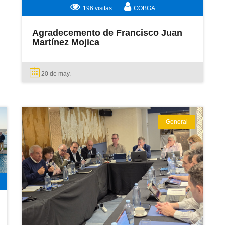
196 visitas
COBGA
Agradecemento de Francisco Juan
Martínez Mojica
20 de
may.
General
LEER MÁS