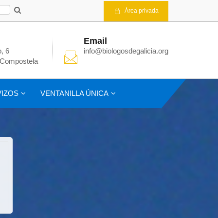
Área privada
Email
, 6
info@biologosdegalicia.org
 Compostela
IZOS
VENTANILLA ÚNICA