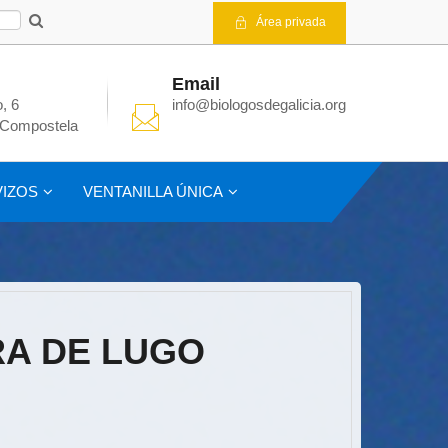
Área privada
Email
, 6
info@biologosdegalicia.org
 Compostela
IZOS
VENTANILLA ÚNICA
RA DE LUGO