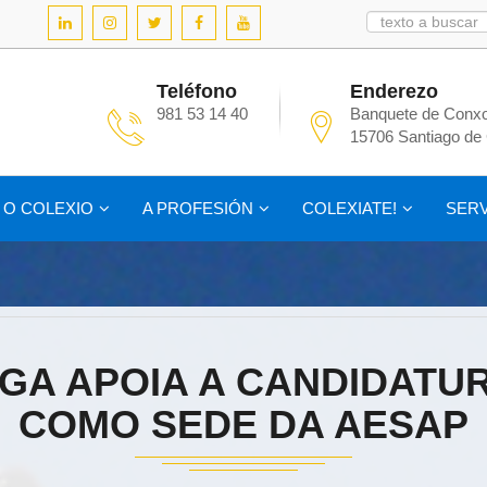
Teléfono
Enderezo
981 53 14 40
Banquete de Conxo
15706 Santiago de
O COLEXIO
A PROFESIÓN
COLEXIATE!
SERV
GA APOIA A CANDIDATU
COMO SEDE DA AESAP