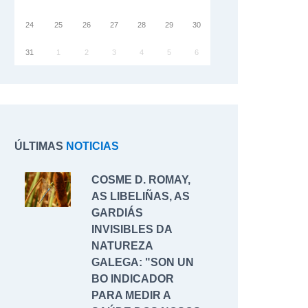
24
25
26
27
28
29
30
31
1
2
3
4
5
6
ÚLTIMAS
NOTICIAS
COSME D. ROMAY,
AS LIBELIÑAS, AS
GARDIÁS
INVISIBLES DA
NATUREZA
GALEGA: "SON UN
BO INDICADOR
PARA MEDIR A