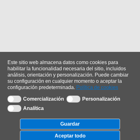
Este sitio web almacena datos como cookies para
habilitar la funcionalidad necesaria del sitio, incluidos
análisis, orientación y personalización.
Puede cambiar
su configuración en cualquier momento o aceptar la
configuración predeterminada.
Política de cookies
Comercialización
Personalización
Analítica
Copyright © 2021 |
ADA Sistemas
| 0.1.0.25
Guardar
Política de privacidade
|
Política de cookies
Aceptar todo