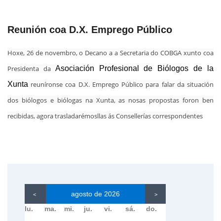
Reunión coa D.X. Emprego Público
Hoxe, 26 de novembro, o Decano a a Secretaria do COBGA xunto coa
Presidenta da
Asociación Profesional de Biólogos de la
Xunta
reuníronse coa D.X. Emprego Público para falar da
situación
dos biólogos e biólogas na Xunta, as nosas propostas foron
ben
recibidas, agora trasladarémosllas ás Consellerías correspondentes
agosto de 2026
<
>
lu.
ma.
mi.
ju.
vi.
sá.
do.